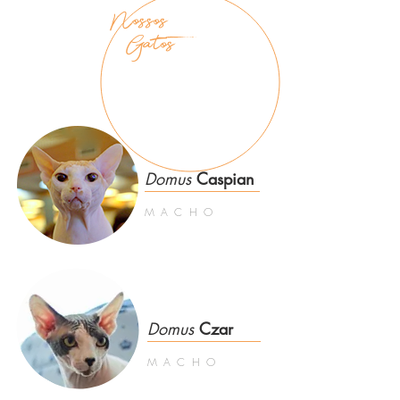
Nossos
Gatos
Domus
Caspian
MACHO
Domus
Czar
MACHO