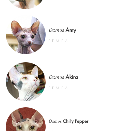
Domus
Amy
FÊMEA
Domus
Akira
FÊMEA
Domus
Chilly Pepper