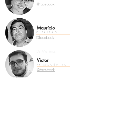
@facebook
Maurício
O PAIZÃO
@facebook
Os Meninos
Victor
PRIMOGÊNITO
@facebook
Pedro
O DO MEIO
@facebook