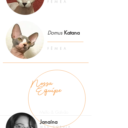
FÊMEA
Domus
Katana
FÊMEA
Nossa
Equipe
Mello & Galvão
Janaína
MÃE CORUJA